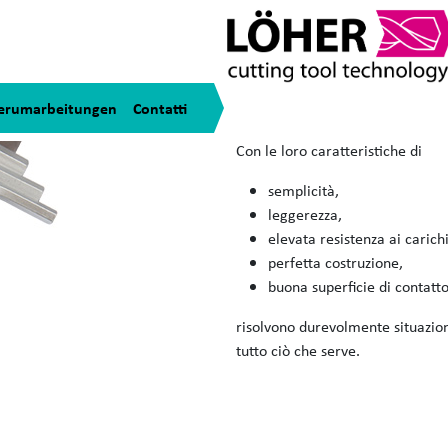
Chiavi angolari
Le chiavi angolari cobit® si pres
erumarbeitungen
Contatti
internazionali, però, svolgono fu
Con le loro caratteristiche di
semplicità,
leggerezza,
elevata resistenza ai carichi
perfetta costruzione,
buona superficie di contatto
risolvono durevolmente situazion
tutto ciò che serve.