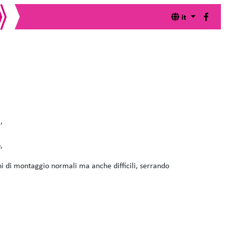
it
entano poco appariscenti. In alcuni gruppi
nzioni chiave e sono utilizzate in ogni progetto.
,
,
i di montaggio normali ma anche difficili, serrando