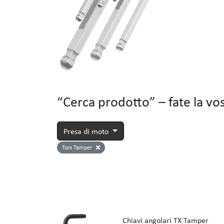
“Cerca prodotto” – fate la vos
Presa di moto
Torx Tamper
Chiavi angolari TX Tamper