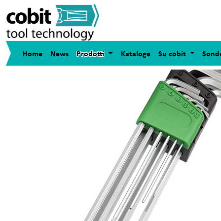
Home
News
Prodotti
Kataloge
Su cobit
Sond