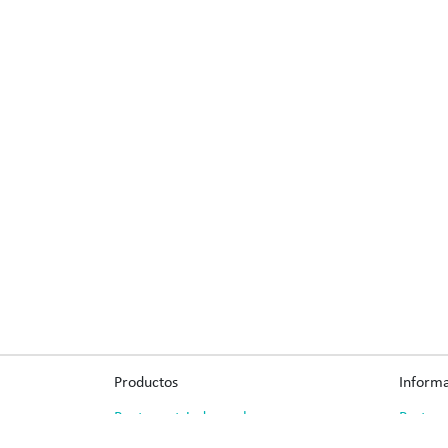
Productos
Inform
Puntas estriadas y planas
Protecc
Adaptadores
Aviso l