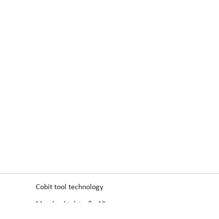
Cobit tool technology
Morsbachtalstraße 18
42855 Remscheid