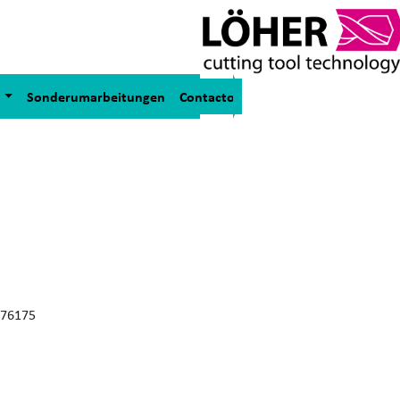
t
Sonderumarbeitungen
Contacto
876175