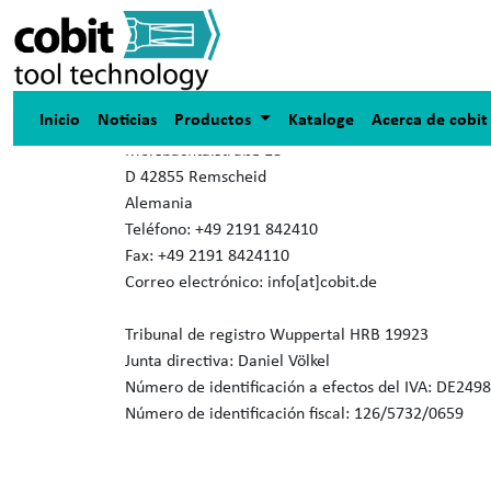
Aviso legal
Inicio
Noticias
Productos
Kataloge
Acerca de cobi
cobit GmbH
Morsbachtalstraße 18
D 42855 Remscheid
Alemania
Teléfono: +49 2191 842410
Fax: +49 2191 8424110
Correo electrónico: info[at]cobit.de
Tribunal de registro Wuppertal HRB 19923
Junta directiva: Daniel Völkel
Número de identificación a efectos del IVA: DE249
Número de identificación fiscal: 126/5732/0659