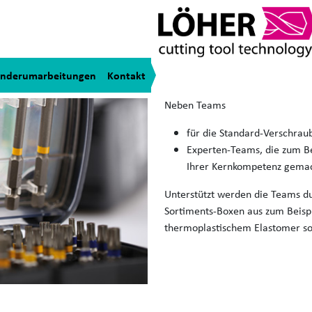
Sortimente
Versammelt unter einem Dach geh
nderumarbeitungen
Kontakt
Bohrer-Sortimente als Team an d
Neben Teams
für die Standard-Verschraub
Experten-Teams, die zum Be
Ihrer Kernkompetenz gema
Unterstützt werden die Teams dur
Sortiments-Boxen aus zum Beispi
thermoplastischem Elastomer sow