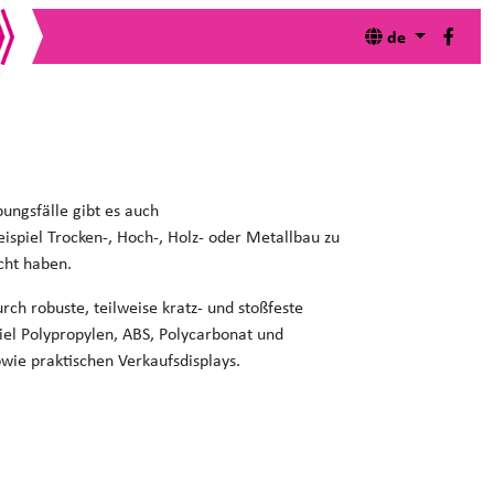
de
en die cobit® Bit-, Steckschlüssel, Socket- und
en Start.
ungsfälle gibt es auch
ispiel Trocken-, Hoch-, Holz- oder Metallbau zu
cht haben.
ch robuste, teilweise kratz- und stoßfeste
el Polypropylen, ABS, Polycarbonat und
ie praktischen Verkaufsdisplays.