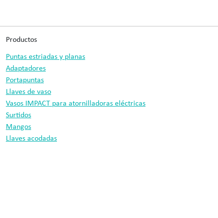
Productos
Puntas estriadas y planas
Adaptadores
Portapuntas
Llaves de vaso
Vasos IMPACT para atornilladoras eléctricas
Surtidos
Mangos
Llaves acodadas
Brocas
Información
Protección de datos
Aviso legal
Cobit tool technology