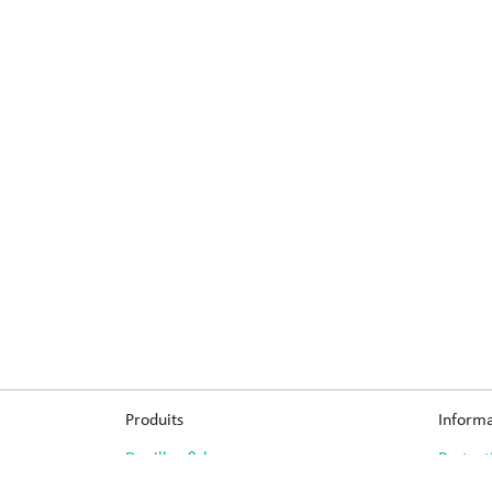
Produits
Informa
Douilles & lames
Protect
Pièces de liaison
Mention