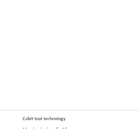
Cobit tool technology
Morsbachtalstraße 18
42855 Remscheid