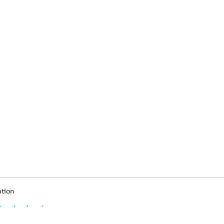
tion
ion des données
s légales