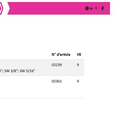
fr
ouille E 6,3 x 50 mm
N° d’article
VE
02239
9
4"; SW 3/8"; SW 5/16"
02361
9